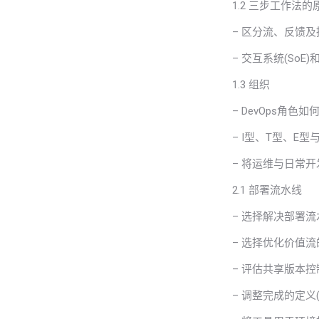
1.2 三步工作法的
– 区分流、反馈
– 交互系统(SoE
1.3 组织
– DevOps角
– I型、T型、E型
– 将运维与日常
2.1 部署流水线
– 选择解决部署
– 选择优化价值
– 评估共享版本
– 调整完成的定义(