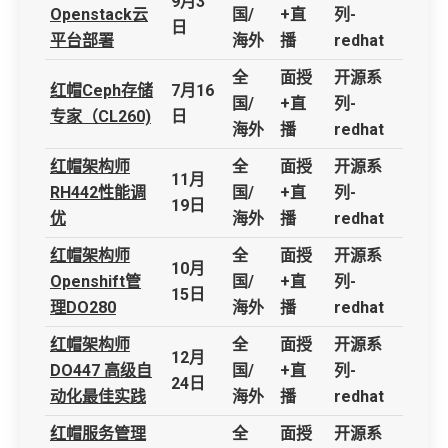
9月3
Openstack云
国/
+直
列-
日
平台部署
海外
播
redhat
全
面授
开源系
红帽Ceph存储
7月16
国/
+直
列-
专家（CL260)
日
海外
播
redhat
红帽架构师
全
面授
开源系
11月
RH442性能调
国/
+直
列-
19日
优
海外
播
redhat
红帽架构师
全
面授
开源系
10月
Openshift管
国/
+直
列-
15日
理DO280
海外
播
redhat
红帽架构师
全
面授
开源系
12月
DO447 高级自
国/
+直
列-
24日
动化最佳实践
海外
播
redhat
红帽服务管理
全
面授
开源系