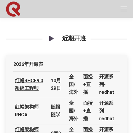
近期开班
2026年开课表
全
面授
开源系
红帽RHCE9.0
10月
国/
+直
列-
系统工程师
29日
海外
播
redhat
全
面授
开源系
红帽架构师
随报
国/
+直
列-
RHCA
随学
海外
播
redhat
红帽架构师
全
面授
开源系